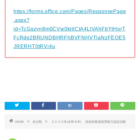
https://forms.office.com/Pages/ResponsePage
.aspx?
id=TcGqzyn8m0CVw0kjtlCtA4LlVAhFbYtHorT
FcRdg2BRUNDBHRFhBVFNHVTlaNzFEOE5
JRERHT0tRVi4u
HOME
未分類
２０２６年(令和８年) 技術科教員指導能力認定試験