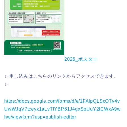
2026_ポスター
↓↓申し込みはこちらのリンクからアクセスできます。
↓↓
https://docs.google.com/forms/d/e/1FAIpQLScOTv4v
UwWJqV7tceyx1aLvTlYBP61J4gxSoUuY2ICWxA9w
hw/viewform?usp=publish-editor