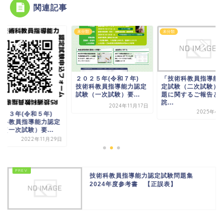
関連記事
類
未分類
未分類
２０２５年(令和７年)
「技術科教員指導能
技術科教員指導能力認定
定試験（二次試験）
試験（一次試験）要...
題に関するご報告と
詫...
2024年11月17日
2025年4
０２３年(令和５年)
術科教員指導能力認定
（一次試験）要...
2022年11月29日
技術科教員指導能力認定試験問題集
2024年度参考書 【正誤表】