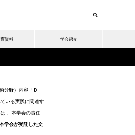
教育資料
学会紹介
2022年度「技術科教員指導能力
技術分野）内容「Ｄ
認定試験」の受験申し込み受付
中
れている実践に関連す
は， 本学会の責任
本学会が受託した文
技術科の教師になる人の質保証