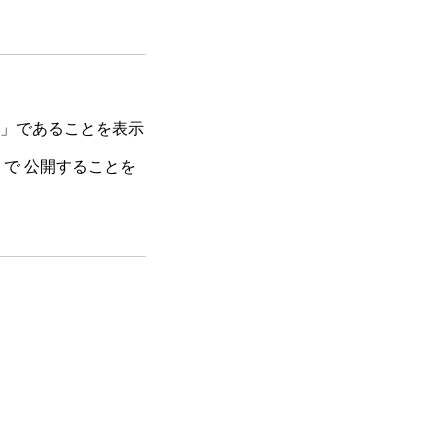
をしています
料」であることを表示
）
で 公開することを