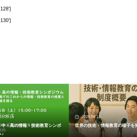
128′]
130′]
2025.08.12
2025.05.25
ポ
世界の技術・情報教育の様子を知ろう
中教審・教育課程
ついての各社報道