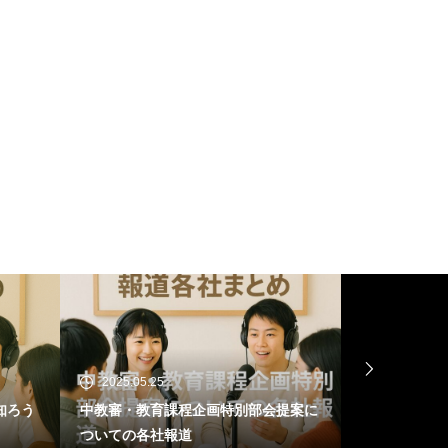
2025.05.15
企画特別部会提案に
初等中等教育におけるSTEAM教育の
導入とテクノロジー教育の拡充・刷新