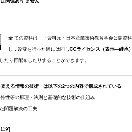
とは関係あり ません
。
技術科教員養成修得基準
全 ての資料は，「資料元・日本産業技術教育学会公開資
し，改変を行った際には同じ
CCライセンス（表示—継承
したり再配布したりすることができます。
を支える情報の技術 は以下の2つの内容で構成されている
特性等の原理・法則と基礎的な技術の仕組み
た問題解決の工夫
119′]