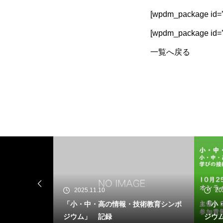
[wpdm_package id=’
[wpdm_package id=’
一覧へ戻る
.10
2025.09.16
・高の情報・技術教育シンポ
「小・中・高の情報・技術教育シン
 記録
ジウム」