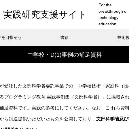
For the
breakthrough of
・実践研究支援サイト
technology
education
生を目指そう
書籍
技術
中学校・D(1)事例の補足資料
技術科の先生を目指そう
2023年(令和5年)「技術科教員
が受託した文部科学省委託事業での
「中学校技術・家庭科（
指導能力認定試験」一次試験の
ご案内
るプログラミング教育 実践事例集（文部科学省）」
に掲載さ
補足資料です。実践の参考にしてください。なお，こ れら資料
から別途提供いただいたものを公開しており，
文部科学省及び